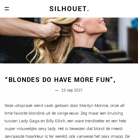
Navigatie weergeven
DE SALON
MEER VAN JOU MENUKAART
MEER VAN JOU CONCEPT
VERZORGEN, KNIPPEN & KLEUREN
HAAR & MAKE-UP STYLING
“BLONDES DO HAVE MORE FUN”,
NATUURLIJKE HAARPRODUCTEN
OVER SILHOUET
23 sep 2021
TEAM
Deze uitspraak werd vaak gedaan door Marilyn Monroe, onze all
ONZE ONLINE SALON
time favorite blondine uit de vorige eeuw. Zeg maar een kruising
tussen Lady Gaga en Billy Eilish, een ware trendsetter en een hele
VACATURES
super vrouwelijke sexy lady. Het is bewezen dat blond de meest
ERVAREN HAIRSTYLIST.
gevraagde haarkleur is ter wereld, ook vanwege het sexy imago. De