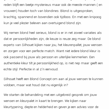
reden blijft een beetje mysterieus maar ook de meeste mannen ( en
ERVAREN MAKE-UP ARTIST
vrouwen) houden toch van blondines. Blond is uitgesproken,
WIJ ZOEKEN MEER VAN JOU IN EEN JUNIOR S
krachtig, spannend en bovendien ook tijdloos. En met een knipoog
kun je veel plezier beleven aan overtuigend blond zijn.
AFSPRAAK MAKEN
Wij nemen blond heel serieus, blond is er in net zoveel variaties als
dat er persoonlijkheden zijn, de keuze is reuze zeg maar. De blond
experts van Silhouet kijken naar jou, het kleurenpallet, jouw wensen
en zorgen voor een perfecte match. Want niet iedere blond kleur is
ook passend bij jouw als persoon en uiterlijke kenmerken. Een
authentieke kleur tilt je persoonlijkheid op, is niet nep maar geeft een
echte stijl. Perfectie in al z’n eenvoud.
Silhouet heeft een Blond Concept om aan al jouw wensen te kunnen
voldoen, maar wat houd dat nu eigenlijk in?
We starten de behandeling met een uitgebreid gesprek om jouw
wensen en kleurpalet in kaart te brengen. We kijken naar
kleurtypering, diepte en helderheid en geven je een advies voor de