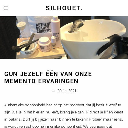
Navigatie weergeven
DE SALON
MEER VAN JOU MENUKAART
MEER VAN JOU CONCEPT
VERZORGEN, KNIPPEN & KLEUREN
HAAR & MAKE-UP STYLING
GUN JEZELF ÉÉN VAN ONZE
NATUURLIJKE HAARPRODUCTEN
MEMENTO ERVARINGEN
OVER SILHOUET
09 feb 2021
TEAM
ONZE ONLINE SALON
Authentieke schoonheid begint op het moment dat jij besluit jezelf te
zijn. Als je in het hier en nu leeft, breng je eigenlijk direct je lijf en geest
VACATURES
in balans. Durf jij bij jezelf naar binnen te kijken? Probeer maar eens,
ERVAREN HAIRSTYLIST.
je wordt verrast door je innerlijke schoonheid. We begrijpen dat