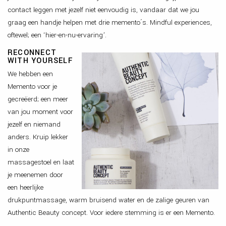
contact leggen met jezelf niet eenvoudig is, vandaar dat we jou
ERVAREN MAKE-UP ARTIST
graag een handje helpen met drie memento´s. Mindful experiences,
WIJ ZOEKEN MEER VAN JOU IN EEN JUNIOR S
oftewel; een ‘hier-en-nu-ervaring’.
AFSPRAAK MAKEN
RECONNECT
WITH YOURSELF
We hebben een
Memento voor je
gecreëerd; een meer
van jou moment voor
jezelf en niemand
anders. Kruip lekker
in onze
massagestoel en laat
je meenemen door
een heerlijke
drukpuntmassage, warm bruisend water en de zalige geuren van
Authentic Beauty concept. Voor iedere stemming is er een Memento.